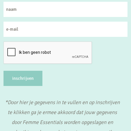
N
a
a
E
m
-
m
a
i
l
(
V
*Door hier je gegevens in te vullen en op inschrijven
e
te klikken ga je ermee akkoord dat jouw gegevens
r
door Femme Essentials worden opgeslagen en
e