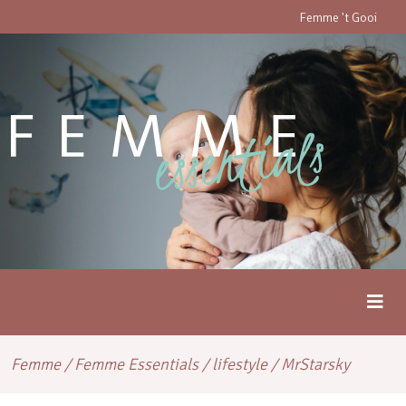
Femme 't Gooi
Femme
/
Femme Essentials
/
lifestyle
/
MrStarsky