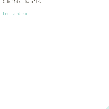
Ollie ’13 en Sam ‘18.
Lees verder »