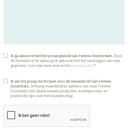
P
Ik ga akkoord met het privacybeleid van Femme Amsterdam.
Door
dit formulier in te vullen ga ik akkoord met het vastleggen van mijn
r
gegevens. Lees hier meer over in het
privacybeleid
.
*
i
N
Ik wil mij graag inschrijven voor de nieuwsbrief van Femme
v
Essentials.
Ontvang maandelijkse updates van onze Femme
i
Essentials met daarin nieuwe producten, kortingscodes en
a
praktische tips over het moederschap.
e
c
u
y
w
b
s