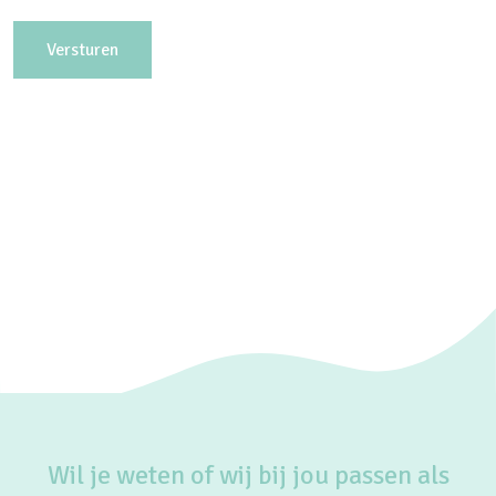
e
b
l
r
e
i
i
e
d
f
*
Wil je weten of wij bij jou passen als