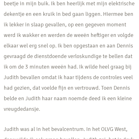
beetje in mijn buik. Ik ben heerlijk met mijn elektrische
dekentje en een kruik in bed gaan liggen. Hiermee ben
ik lekker in slaap gevallen, op een gegeven moment
werd ik wakker en werden de weeën heftiger en volgde
elkaar wel erg snel op. Ik ben opgestaan en aan Dennis
gevraagd de dienstdoende verloskundige te bellen dat
ik om de 3 minuten weeën had. Ik wilde heel graag bij
Judith bevallen omdat ik haar tijdens de controles veel
had gezien, dat voelde fijn en vertrouwd. Toen Dennis
belde en Judith haar naam noemde deed ik een kleine
vreugdedansje.
Judith was al in het bevalcentrum. In het OLVG West,