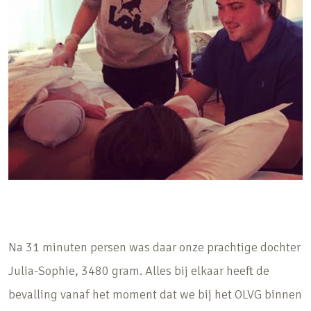
Na 31 minuten persen was daar onze prachtige dochter
Julia-Sophie, 3480 gram. Alles bij elkaar heeft de
bevalling vanaf het moment dat we bij het OLVG binnen