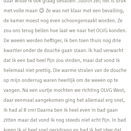
daar wilde ik ook graag bevallen. Judith zei; het is druk
met volle maan 😉 Ze was net klaar met een bevalling,
de kamer moest nog even schoongemaakt worden. Ze
zou ons terug bellen hoe laat we naar het OLVG konden.
De weeën werden heftiger, ik ben toen thuis nog drie
kwartier onder de douche gaan staan. Ik had verwacht
dat ik een bad heel fijn zou vinden, maar dat vond ik
helemaal niet prettig. Die warme stralen van de douche
op mijn onderrug waren heerlijk om de weeën op te
vangen. Na een uurtje mochten we richting OLVG West,
daar eenmaal aangekomen ging het allemaal erg snel,
ik had al 8 cm! Daarna ben ik heel even in bad gaan
zitten maar dat vond ik nog steeds niet echt fijn. In bad
kreeg ik al heel snel persdrang en had ik het idee dat