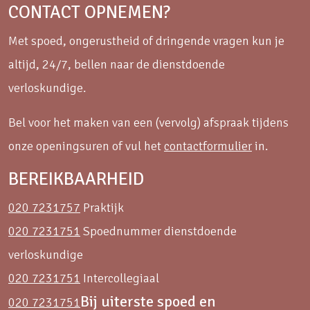
CONTACT OPNEMEN?
Met spoed, ongerustheid of dringende vragen kun je
altijd, 24/7, bellen naar de dienstdoende
verloskundige.
Bel voor het maken van een (vervolg) afspraak tijdens
onze openingsuren of vul het
contactformulier
in.
BEREIKBAARHEID
020 7231757
Praktijk
020 7231751
Spoednummer dienstdoende
verloskundige
020 7231751
Intercollegiaal
Bij uiterste spoed en
020 7231751