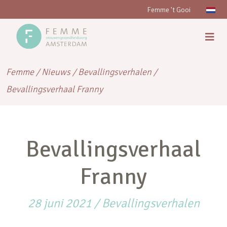
Femme 't Gooi
Femme
/
Nieuws
/
Bevallingsverhalen
/
Bevallingsverhaal Franny
Bevallingsverhaal
Franny
28 juni 2021
/
Bevallingsverhalen