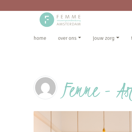
home
over ons
jouw zorg
Femme - As