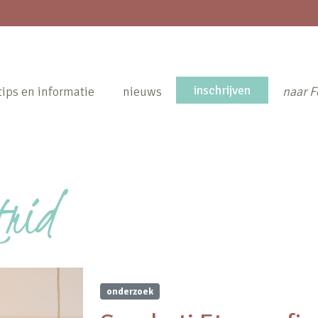
inschrijven
tips en informatie
nieuws
naar F
trid
onderzoek